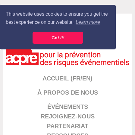
This website uses cookies to ensure you get the
Log in
best experience on our website.
Learn more
Got it!
ACCUEIL (FR/EN)
À PROPOS DE NOUS
ÉVÉNEMENT
S
REJOIGNEZ-NOUS
PARTENARIAT