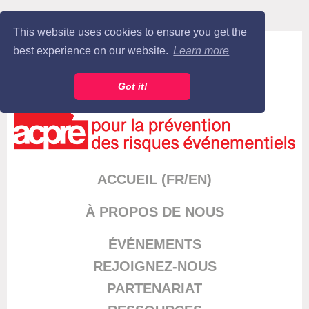
This website uses cookies to ensure you get the
Log in
best experience on our website.
Learn more
Got it!
ACCUEIL (FR/EN)
À PROPOS DE NOUS
ÉVÉNEMENT
S
REJOIGNEZ-NOUS
PARTENARIAT