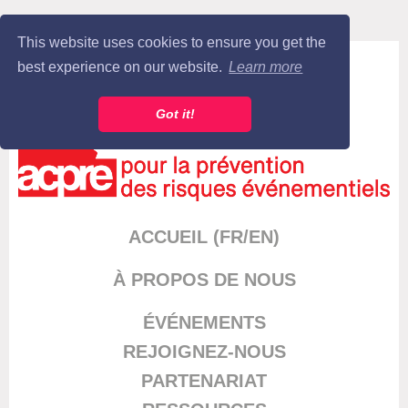
This website uses cookies to ensure you get the
Log in
best experience on our website.
Learn more
Got it!
ACCUEIL (FR/EN)
À PROPOS DE NOUS
ÉVÉNEMENT
S
REJOIGNEZ-NOUS
PARTENARIAT